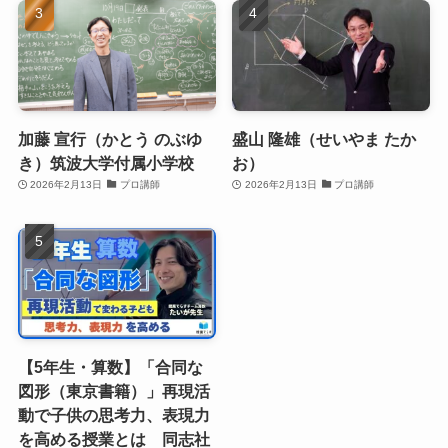
加藤 宣行（かとう のぶゆ
盛山 隆雄（せいやま たか
き）筑波大学付属小学校
お）
2026年2月13日
プロ講師
2026年2月13日
プロ講師
【5年生・算数】「合同な
図形（東京書籍）」再現活
動で子供の思考力、表現力
を高める授業とは 同志社