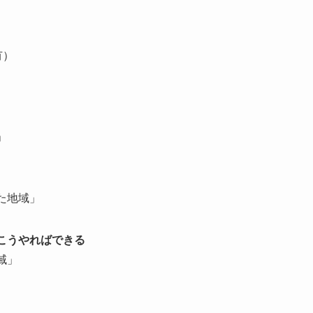
有）
」
た地域」
こうやればできる
域」