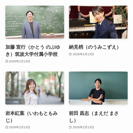
加藤 宣行（かとう のぶゆ
納見梢（のうみこずえ）
き）筑波大学付属小学校
2026年2月13日
2026年2月13日
岩本紅葉（いわもともみ
前田 昌志（まえだ まさ
じ）
し）
2026年2月13日
2026年2月13日