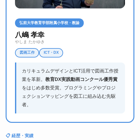
弘前大学教育学部附属小学校・教諭
八嶋 孝幸
やしま たかゆき
図画工作
ICT・DX
カリキュラムデザインとICT活用で図画工作授
業を革新。
教育DX実践動画コンクール優秀賞
をはじめ多数受賞。プログラミングやプロジ
ェクションマッピングを図工に組み込む先駆
者。
📋 経歴・実績