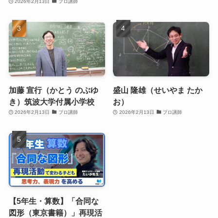
2026年2月13日
プロ講師
加藤 宣行（かとう のぶゆ
盛山 隆雄（せいやま たか
き）筑波大学付属小学校
お）
2026年2月13日
プロ講師
2026年2月13日
プロ講師
【5年生・算数】「合同な
図形（東京書籍）」再現活