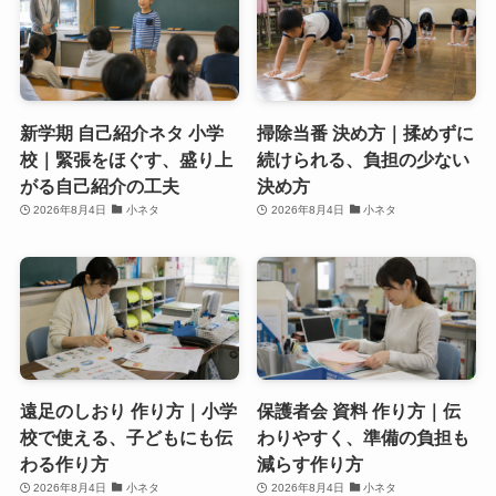
新学期 自己紹介ネタ 小学
掃除当番 決め方｜揉めずに
校｜緊張をほぐす、盛り上
続けられる、負担の少ない
がる自己紹介の工夫
決め方
2026年8月4日
小ネタ
2026年8月4日
小ネタ
遠足のしおり 作り方｜小学
保護者会 資料 作り方｜伝
校で使える、子どもにも伝
わりやすく、準備の負担も
わる作り方
減らす作り方
2026年8月4日
小ネタ
2026年8月4日
小ネタ