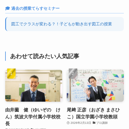
🎓 過去の授業てらすセミナー
図工でクラスが変わる？！子どもが動き出す図工の授業
あわせて読みたい人気記事
由井薗 健（ゆいぞの け
尾﨑 正彦（おざき まさひ
ん）筑波大学付属小学校校
こ）国立学園小学校教頭
長
2026年2月13日
プロ講師