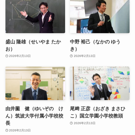
盛山 隆雄（せいやま たか
中野 裕己（なかの ゆう
お）
き）
2026年2月13日
2026年2月13日
由井薗 健（ゆいぞの け
尾﨑 正彦（おざき まさひ
ん）筑波大学付属小学校校
こ）国立学園小学校教頭
長
2026年2月13日
2026年2月13日