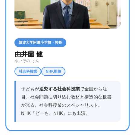
筑波大学附属小学校・校長
由井薗 健
ゆいぞの けん
社会科授業
NHK監修
子どもが
追究する社会科授業
で全国から注
目。社会問題に切り込む教材と構造的な板書
が光る、社会科授業のスペシャリスト。
NHK「どーも、NHK」にも出演。