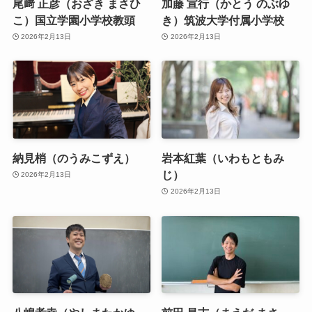
尾﨑 正彦（おざき まさひ
加藤 宣行（かとう のぶゆ
こ）国立学園小学校教頭
き）筑波大学付属小学校
2026年2月13日
2026年2月13日
納見梢（のうみこずえ）
岩本紅葉（いわもともみ
じ）
2026年2月13日
2026年2月13日