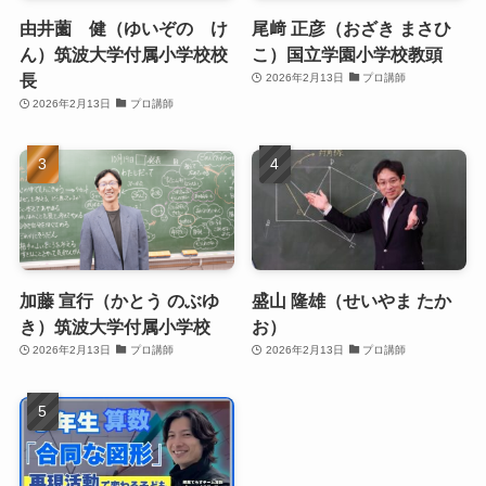
由井薗 健（ゆいぞの け
尾﨑 正彦（おざき まさひ
ん）筑波大学付属小学校校
こ）国立学園小学校教頭
長
2026年2月13日
プロ講師
2026年2月13日
プロ講師
加藤 宣行（かとう のぶゆ
盛山 隆雄（せいやま たか
き）筑波大学付属小学校
お）
2026年2月13日
プロ講師
2026年2月13日
プロ講師