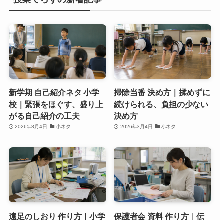
新学期 自己紹介ネタ 小学
掃除当番 決め方｜揉めずに
校｜緊張をほぐす、盛り上
続けられる、負担の少ない
がる自己紹介の工夫
決め方
2026年8月4日
小ネタ
2026年8月4日
小ネタ
遠足のしおり 作り方｜小学
保護者会 資料 作り方｜伝