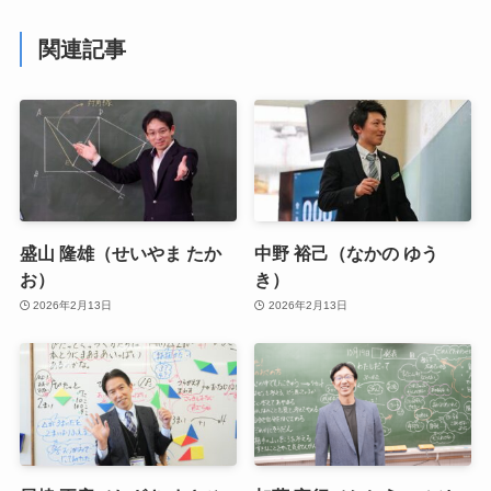
関連記事
盛山 隆雄（せいやま たか
中野 裕己（なかの ゆう
お）
き）
2026年2月13日
2026年2月13日