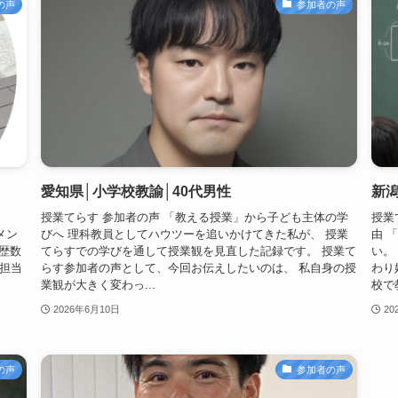
の声
参加者の声
愛知県│小学校教諭│40代男性
新
授業てらす 参加者の声 「教える授業」から子ども主体の学
授業
メン
びへ 理科教員としてハウツーを追いかけてきた私が、 授業
由 
師歴数
てらすでの学びを通して授業観を見直した記録です。 授業て
い。
担当
らす参加者の声として、今回お伝えしたいのは、 私自身の授
わり
業観が大きく変わっ...
校で
2026年6月10日
20
の声
参加者の声