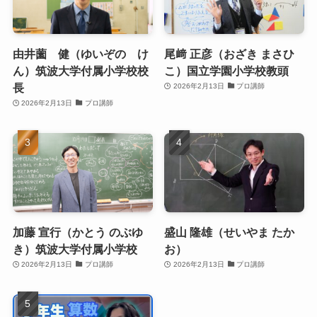
由井薗 健（ゆいぞの け
尾﨑 正彦（おざき まさひ
ん）筑波大学付属小学校校
こ）国立学園小学校教頭
長
2026年2月13日
プロ講師
2026年2月13日
プロ講師
加藤 宣行（かとう のぶゆ
盛山 隆雄（せいやま たか
き）筑波大学付属小学校
お）
2026年2月13日
プロ講師
2026年2月13日
プロ講師