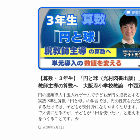
授業
【算数・３年生】「円と球（光村図書出版）
教師主導の算数へ 大阪府小学校教諭 中西
円の授業導入｜玉入れゲームで子どもが円を必要とする
実践 3年生算数「円と球」の学習では、円の性質をただ
するだけでは、子どもが受け身になりやすくなります。
で大切になるのが、子どもが「円を使いたい」と思える
をつくることです。今...
2026年2月1日