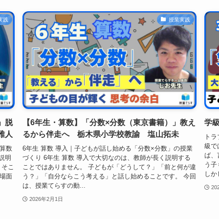
実践
授業実践
」脱
【6年生・算数】「分数×分数（東京書籍）」教え
学
雅人
るから伴走へ 栃木県小学校教諭 塩山拓未
トラ
級で
算数
6年生 算数 導入｜子どもが話し始める「分数×分数」の授業
ば、
説明
づくり 6年生 算数 導入で大切なのは、教師が長く説明する
う子
 そこ
ことではありません。 子どもが「どうして？」「前と何が違
しか
場面
う？」「自分ならこう考える」と話し始めることです。 今回
は、授業てらすの動...
20
2026年2月1日