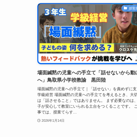
授業
場面緘黙の児童への手立て「話せないから動
へ」鳥取県小学校教諭 黒田陸
場面緘黙の児童への手立て｜「話せない」を責めずに支
学級経営 場面緘黙の児童への手立てを考えるとき、大
は「話させること」ではありません。 まず必要なのは
子が安心して教室にいられる土台をつくることです。 
事では、授業てらす...
2026年1月14日