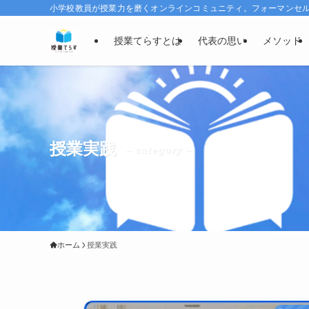
小学校教員が授業力を磨くオンラインコミュニティ。フォーマンセルで
授業てらすとは
代表の思い
メソッド
授業実践
– category –
ホーム
授業実践