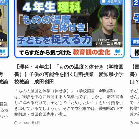
実践
授業実践
し
【理科・４年生】「ものの温度と体せき（学校図
【
考
書）】子供の可能性を開く理科授業 愛知県小学
書
教諭
校教諭 成田嶺田
は
「ものの温度と体積（体せき）」（学校図書・4年理科）
子ど
は、実験を中心に展開する人気単元です。しかし、教科書通
せん
りに進めるだけで、子どもの「ためしたい！」という熱を引
で、
授業
き出せているでしょうか。そこで本記事では、愛知県の小学
授業
ある地
校教諭・成田嶺田先生が実...
善の視
ない
2026年2月4日
20