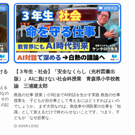
実践
授業実践
ける
【３年生・社会】「安全なくらし（光村図書出
版）」AIに負けない社会科授業 青森県小学校教
諭 三浦建太郎
える
切なの
救急の仕事 授業｜小3社会でAI対話を生かす実践 救急の仕事
、その
授業を、子どもが自分事として考えるにはどうすればよいの
この記
でしょうか。 まず大切なのは、救急車や消防署の仕事を「知
識」として覚えるだけで終わらせないことです。つまり、子
どもが「なぜ必要な...
2026年1月9日