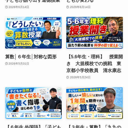
子どもが語り出す道徳授業
どもが変わる
2026年6月14日
2026年6月14日
算数│６年生│対称な図形
【5.6年生・理科】 授業開
き 大規模校での挑戦 東
2026年5月31日
京都小学校教員 清水康志
2026年5月24日
【６年生 外国語】「子ども
【３年生・算数】「九九の