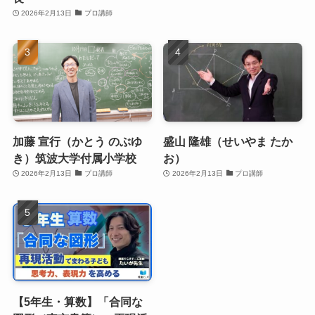
2026年2月13日
プロ講師
加藤 宣行（かとう のぶゆ
盛山 隆雄（せいやま たか
き）筑波大学付属小学校
お）
2026年2月13日
プロ講師
2026年2月13日
プロ講師
【5年生・算数】「合同な