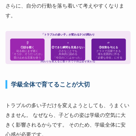
さらに、自分の行動を落ち着いて考えやすくなりま
す。
「トラブルの多い子」が変わる3つの関わり
👂
⭐
🌱
①話を聴く
②できた瞬間を見逃さない
③役割を与える
叱る前にまず聴く
小さなことでも
クラスで活躍できる
「そうか、そうだったか」
具体的に認める
場を意図的に作る
受け止める言葉を使う
「今日の〇〇よかった」
「必要な存在」にする
関わりを変えると数ヶ月で子供は必ず変わる
学級全体で育てることが大切
トラブルの多い子だけを変えようとしても、うまくい
きません。 なぜなら、子どもの姿は学級の空気に大
きく影響されるからです。 そのため、学級全体に安
心感が必要です。