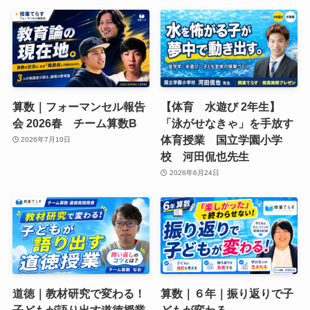
算数｜フォーマンセル報告
【体育 水遊び 2年生】
会 2026春 チーム算数B
「泳がせなきゃ」を手放す
体育授業 国立学園小学
2026年7月10日
校 河田侃也先生
2026年6月24日
道徳｜教材研究で変わる！
算数｜６年｜振り返りで子