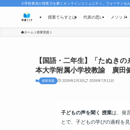
小学校教員が授業力を磨くオンラインコミュニティ。フォーマンセルで
授業てらすとは
代表の思い
メソッド
ホーム
授業実践
【国語・二年生】「たぬきの
本大学附属小学校教諭 廣田
2026年2月3日
2026年7月11日
授業実践
子どもの声を聞く 授業
は、発
とで、子どもの学びの過程を見