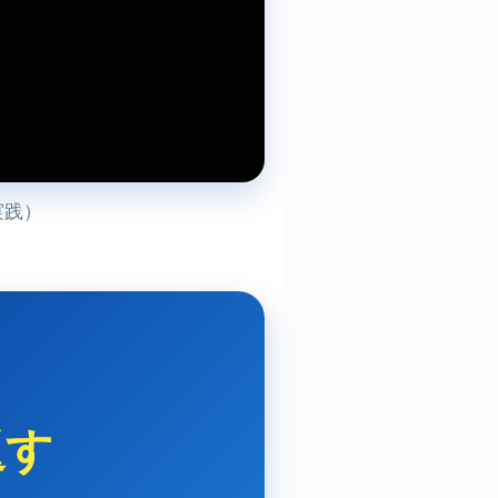
実践）
返す