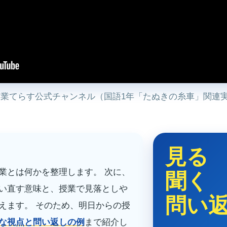
授業てらす公式チャンネル（国語1年「たぬきの糸車」関連
見る
業とは何かを整理します。 次に、
聞く
い直す意味と、授業で見落としや
問い
えます。 そのため、明日からの授
な視点と問い返しの例
まで紹介し