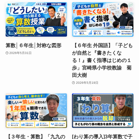
算数│６年生│対称な図形
【６年生 外国語】「子ども
が自然と『書きたくな
2026年5月31日
る！』書く指導はじめの１
歩」宮崎県小学校教諭 菊
田大樹
2026年5月19日
【３年生・算数】「九九の
[わり算の導入]3年算数で子