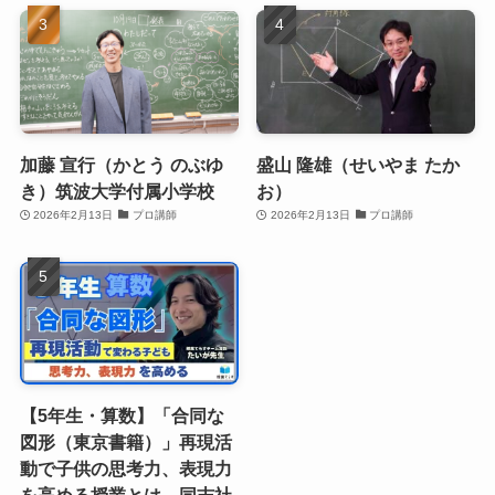
加藤 宣行（かとう のぶゆ
盛山 隆雄（せいやま たか
き）筑波大学付属小学校
お）
2026年2月13日
プロ講師
2026年2月13日
プロ講師
【5年生・算数】「合同な
図形（東京書籍）」再現活
動で子供の思考力、表現力