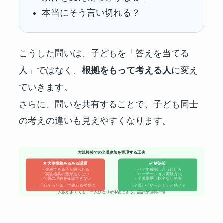
本当にそう言い切れる？
こうした問いは、子どもを「答えを当てる
人」ではなく、
根拠をもって考える人
に変え
ていきます。
さらに、問いを共有することで、子ども同士
の考えの違いも見えやすくなります。
大規模校での全員参加を実現する工夫
❌ 大規模校あるある課題
✅ 解決策
・発表できる子が限られる
・ペアで確認し合う仕組み
・実験器具の数が足りない
・ローテーション実験方式
・全員の理解を確認できない
・全員挙手→指名なし発表
→「わかった気」で終わる授業に
→全員が「やった！」と感じる
人数が多くても「一人ひとりが体験できる」設計が理科の命