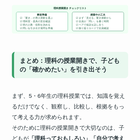
理科授業開き チェックリスト
事前準備
授業中の工夫
☑ 「驚き」の導入実験を選ぶ
☑ まず「見せる」驚き体験から
☑ 理科室・器具の安全確認
☑ 全員が「問い」を書く時間
☑ 班の人数・役割を決める
☑ ペアで仮説を話し合う
☑ 問いを引き出す発問を準備
☑ 振り返りカードで全員確認
まとめ：理科の授業開きで、子ども
の「確かめたい」を引き出そう
まず、5・6年生の理科授業では、知識を覚え
るだけでなく、観察し、比較し、根拠をもっ
て考える力が求められます。
そのために理科の授業開きで大切なのは、子
どもが
「理科っておもしろい」「自分で考え