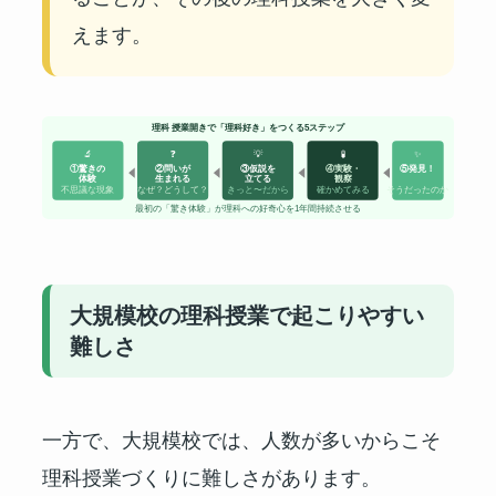
えます。
理科 授業開きで「理科好き」をつくる5ステップ
🔬
❓
💡
🧪
✨
①驚きの
②問いが
③仮説を
④実験・
⑤発見！
体験
生まれる
立てる
観察
不思議な現象
なぜ？どうして？
きっと〜だから
確かめてみる
そうだったのか
最初の「驚き体験」が理科への好奇心を1年間持続させる
大規模校の理科授業で起こりやすい
難しさ
一方で、大規模校では、人数が多いからこそ
理科授業づくりに難しさがあります。