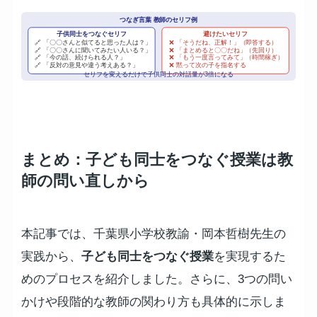
つなぎ言葉 教師のセリフ例
子供同士をつなぐセリフ
避けたいセリフ
🔗 「〇〇さんと似てると思った人は？」
❌ 「そうだね、正解！」（即答する）
🔗 「〇〇さんに聞いてみたい人いる？」
❌ 「まとめると〇〇だね」（先回り）
🔗 「今の話、続けられる人？」
❌ 「もう一度言ってみて」（時間稼ぎ）
🔗 「反対の意見や違う考えある？」
❌ 黙って次の子を指名する
セリフを変えるだけで子供同士の対話量が3倍になる
まとめ：子ども同士をつなぐ授業は教
師の問い直しから
本記事では、千葉県小学校教諭・岡本哲樹先生の
実践から、
子ども同士をつなぐ授業
を実現するた
めのプロセスを紹介しました。さらに、3つの問い
かけや段階的な教師の関わり方も具体的に示しま