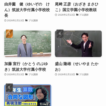
由井薗 健（ゆいぞの け
尾﨑 正彦（おざき まさひ
ん）筑波大学付属小学校校
こ）国立学園小学校教頭
長
2026年2月13日
プロ講師
2026年2月13日
プロ講師
加藤 宣行（かとう のぶゆ
盛山 隆雄（せいやま たか
き）筑波大学付属小学校
お）
2026年2月13日
プロ講師
2026年2月13日
プロ講師