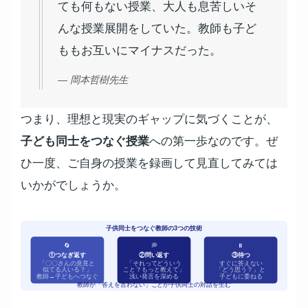
ても何もない授業、大人も息苦しいそ
んな授業展開をしていた。教師も子ど
ももお互いにマイナスだった。
— 岡本哲樹先生
つまり、理想と現実のギャップに気づくことが、
子ども同士をつなぐ授業
への第一歩なのです。ぜ
ひ一度、ご自身の授業を録画して見直してみては
いかがでしょうか。
子供同士をつなぐ教師の3つの技術
🔄
💭
⏸
①つなぎ返す
②問い返す
③待つ
「〇〇さんの意見と
「それってどういう
すぐに答えない
似てる人いる？」
こと？もっと教えて」
「どう思う？」と
教師→子どもへつなぐ
浅い発言を深める
子どもに委ねる
教師が「答えを言わない」ことが子供同士の対話を生む